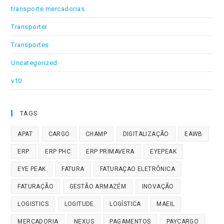
transporte mercadorias
Transporter
Transportes
Uncategorized
v10
TAGS
APAT
CARGO
CHAMP
DIGITALIZAÇÃO
EAWB
ERP
ERP PHC
ERP PRIMAVERA
EYEPEAK
EYE PEAK
FATURA
FATURAÇAO ELETRÔNICA
FATURAÇÃO
GESTÃO ARMAZÉM
INOVAÇÃO
LOGISTICS
LOGITUDE
LOGÍSTICA
MAEIL
MERCADORIA
NEXUS
PAGAMENTOS
PAYCARGO