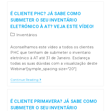
É CLIENTE PHC? JÁ SABE COMO
SUBMETER O SEU INVENTÁRIO
ELETRÓNICO À AT? VEJA ESTE VÍDEO!
Post
Inventários
category:
Aconselhamos este vídeo a todos os clientes
PHC que tenham de submeter o inventario
eletrónico à AT até 31 de Janeiro. Esclareça
todas as suas dúvidas com a visualização deste
Webinar![symple_spacing size="20"]
É
Continue Reading
Cliente
PHC?
Já
Sabe
Como
É CLIENTE PRIMAVERA? JÁ SABE COMO
Submeter
SUBMETER O SEU INVENTÁRIO
O