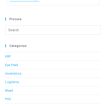
Eletrónica
De
Inventários
À
AT
Procura
Search
this
website
Categorias
ERP
Eye Peak
Inventários
Logística
Maeil
PHC