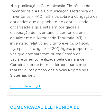
Veja
Nas publicações Comunicação Eletrónica de
Este
Vídeo!
Inventários à AT e Comunicação Eletrónica de
Inventários – FAQ, falámos sobre a obrigação de
entidades que disponham de contabilidade
organizada e que estejam obrigadas à
elaboração de inventário, a comunicarem
anualmente à Autoridade Tributária (AT), o
inventário relativo ao último exercício fiscal.
[symple_spacing size="20"] Agora, propomos-
vos que compareçam numa Sessão de
Esclarecimento realizada pela Câmara de
Comércio, onde iremos demonstrar como
realizar a Integração das Novas Regras nos
Sistemas de…
Comunicação
Continue Reading
Eletrónica
De
Inventários
–
Sessão
COMUNICAÇÃO ELETRÓNICA DE