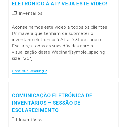
Seu
ELETRÓNICO À AT? VEJA ESTE VÍDEO!
Inventário
Eletrónico
Post
Inventários
À
category:
AT?
Veja
Aconselhamos este vídeo a todos os clientes
Este
Vídeo!
Primavera que tenham de submeter o
inventario eletrónico à AT até 31 de Janeiro.
Esclareça todas as suas dúvidas com a
visualização deste Webinar![symple_spacing
size="20"]
É
Continue Reading
Cliente
Primavera?
Já
Sabe
Como
COMUNICAÇÃO ELETRÓNICA DE
Submeter
INVENTÁRIOS – SESSÃO DE
O
Seu
ESCLARECIMENTO
Inventário
Eletrónico
Post
Inventários
À
category:
AT?