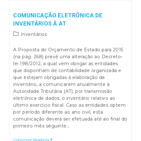
Inventários
–
FAQ
COMUNICAÇÃO ELETRÓNICA DE
INVENTÁRIOS À AT
Post
Inventários
category:
A Proposta do Orçamento de Estado para 2015
(na pág. 268) prevê uma alteração ao Decreto-
lei 198/2012, a qual vem obrigar as entidades
que disponham de contabilidade organizada e
que estejam obrigadas à elaboração de
inventário, a comunicarem anualmente à
Autoridade Tributária (AT), por transmissão
eletrónica de dados, o inventário relativo ao
último exercício fiscal. Caso as entidades optem
por período diferente ao ano civil, esta
comunicação deverá ser efetuada até ao final do
primeiro mês seguinte…
Comunicação
Continue Reading