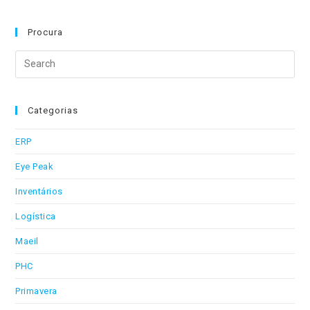
Recursos
Humanos
Marcação
Procura
De
Férias
Search
this
website
Categorias
ERP
Eye Peak
Inventários
Logística
Maeil
PHC
Primavera