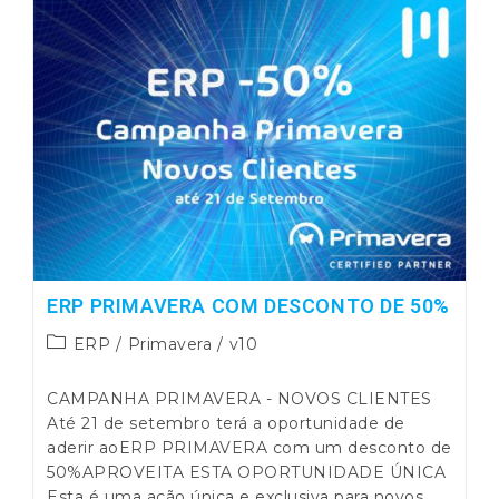
Com
Desconto
De
50%
ERP PRIMAVERA COM DESCONTO DE 50%
Post
ERP
/
Primavera
/
v10
category:
CAMPANHA PRIMAVERA - NOVOS CLIENTES
Até 21 de setembro terá a oportunidade de
aderir aoERP PRIMAVERA com um desconto de
50%APROVEITA ESTA OPORTUNIDADE ÚNICA
Esta é uma ação única e exclusiva para novos