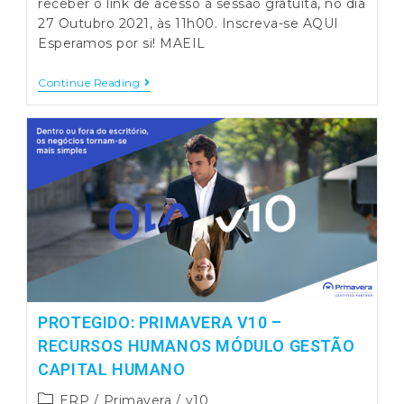
receber o link de acesso à sessão gratuita, no dia
27 Outubro 2021, às 11h00. Inscreva-se AQUI
Esperamos por si! MAEIL
OS
Continue Reading
DESAFIOS
PARA
O
SECTOR
LOGÍSTICO
NO
PÓS
PANDEMIA
PROTEGIDO: PRIMAVERA V10 –
RECURSOS HUMANOS MÓDULO GESTÃO
CAPITAL HUMANO
Post
ERP
/
Primavera
/
v10