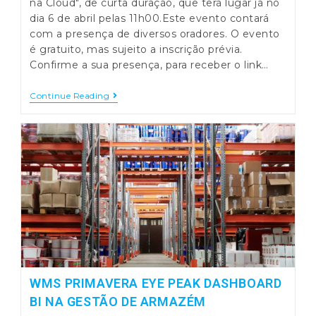
na Cloud", de curta duração, que terá lugar já no
dia 6 de abril pelas 11h00.Este evento contará
com a presença de diversos oradores. O evento
é gratuito, mas sujeito a inscrição prévia.
Confirme a sua presença, para receber o link…
Webinar:
Continue Reading
Transformação
Digital
Na
Gestão
De
Trânsitos
Na
Cloud
WMS PRIMAVERA EYE PEAK DASHBOARD
BI NA GESTÃO DE ARMAZÉM