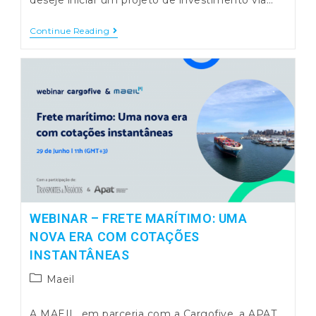
deseje iniciar um projeto de investimento via…
Agradecimento
Continue Reading
Webinar
:
Incentivos
PRR
E
PT2030
WEBINAR – FRETE MARÍTIMO: UMA
NOVA ERA COM COTAÇÕES
INSTANTÂNEAS
Post
Maeil
category:
A MAEIL, em parceria com a Cargofive, a APAT