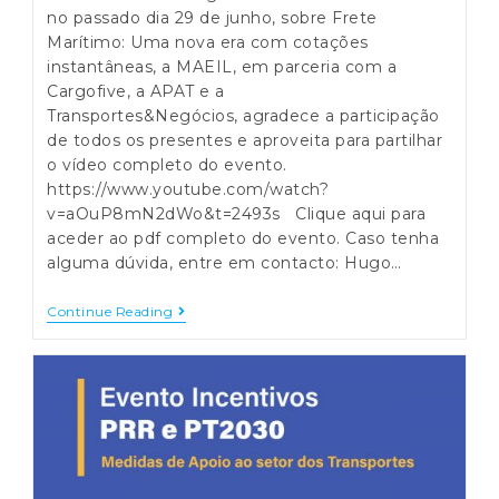
no passado dia 29 de junho, sobre Frete
Marítimo: Uma nova era com cotações
instantâneas, a MAEIL, em parceria com a
Cargofive, a APAT e a
Transportes&Negócios, agradece a participação
de todos os presentes e aproveita para partilhar
o vídeo completo do evento.
https://www.youtube.com/watch?
v=aOuP8mN2dWo&t=2493s Clique aqui para
aceder ao pdf completo do evento. Caso tenha
alguma dúvida, entre em contacto: Hugo…
Agradecimento
Continue Reading
Webinar
|
Frete
Marítimo
:
Uma
Nova
Era
Com
Cotações