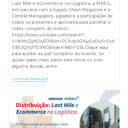
Last Mile e eCommerce na Logística, a MAEIL,
em parceria com a Supply Chain Magazine e a
Central Mensageiro, agradece a participação de
todos os presentes e aproveita para partilhar o
vídeo completo do evento.
https://www.youtube.com/watch?
v=WMsZgNJwRJI&list=PL1oduK2I6yEo0w3c0vA
OBI2QYtjfTOVKC&index=8&t=125s Clique aqui
para aceder ao pdf completo do evento. Se
quiser saber mais sobre este tema ou tiver
alguma dúvida, entre…
Agradecimento
Continue Reading
Webinar
|
Distribuição:
Last
Mile
E
ECommerce
Na
Logística