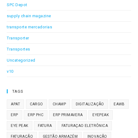
SPC Depot
supply chain magazine
transporte mercadorias
Transporter
Transportes
Uncategorized
v10
TAGS
APAT
CARGO
CHAMP
DIGITALIZAÇÃO
EAWB
ERP
ERP PHC
ERP PRIMAVERA
EYEPEAK
EYE PEAK
FATURA
FATURAÇAO ELETRÔNICA
FATURAÇÃO
GESTÃO ARMAZÉM
INOVAÇÃO