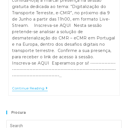
convidá-lo(a) a marcar presença na sessão
gratuita dedicada ao tema: “Digitalização do
Transporte Terreste, e-CMR”, no próximo dia 9
de Junho a partir das 11h00, em formato Live-
Stream. Inscreva-se AQUI Nesta sessão
pretende-se analisar a solução de
desmaterialização do CMR – eCMR em Portugal
e na Europa, dentro dos desafios digitais no
transporte terrestre. Confirme a sua presença,
para receber o link de acesso à sessão.
Inscreva-se AQUI Esperamos por si! ----------------
------------------------------------------------------------------
------------------------------…
MAEIL
Continue Reading
–
Webinar
E-
CMR
–
Procura
Digitalização
Do
Search
Transporte