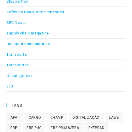
Shipperfrom
software transportes terrestres
SPC Depot
supply chain magazine
transporte mercadorias
Transporter
Transportes
Uncategorized
v10
TAGS
APAT
CARGO
CHAMP
DIGITALIZAÇÃO
EAWB
ERP
ERP PHC
ERP PRIMAVERA
EYEPEAK