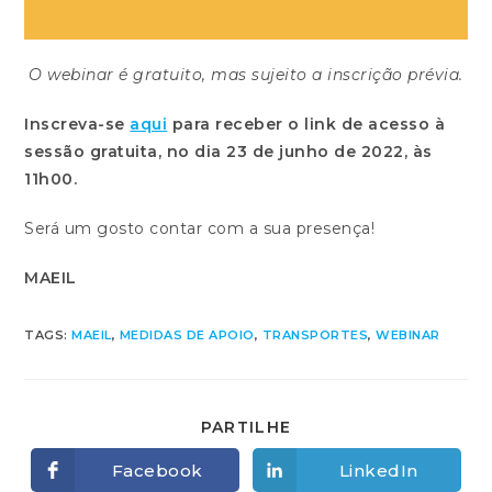
O webinar é gratuito, mas sujeito a inscrição prévia.
Inscreva-se
aqui
para receber o link de acesso à
sessão gratuita, no dia 23 de junho de 2022, às
11h00.
Será um gosto contar com a sua presença!
MAEIL
TAGS:
MAEIL
,
MEDIDAS DE APOIO
,
TRANSPORTES
,
WEBINAR
SHARE
PARTILHE
THIS
CONTENT
Facebook
LinkedIn
Opens
Opens
in
in