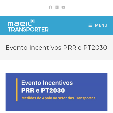
Skip
to
content
MENU
Evento Incentivos PRR e PT2030