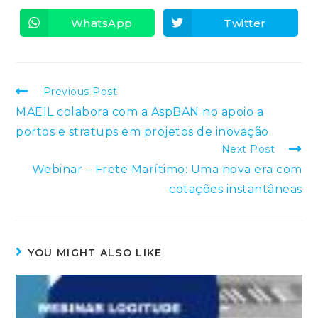
a
a
new
new
WhatsApp
Twitter
Opens
Opens
window
window
in
in
a
a
new
new
window
window
Read
Previous Post
more
MAEIL colabora com a AspBAN no apoio a
articles
portos e stratups em projetos de inovação
Next Post
Webinar – Frete Marítimo: Uma nova era com
cotações instantâneas
YOU MIGHT ALSO LIKE