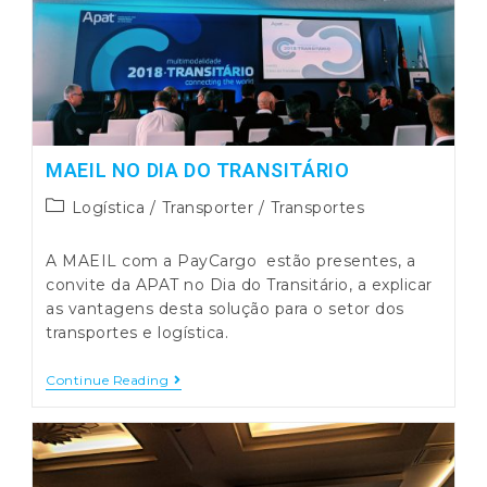
MAEIL NO DIA DO TRANSITÁRIO
Post
Logística
/
Transporter
/
Transportes
category:
A MAEIL com a PayCargo estão presentes, a
convite da APAT no Dia do Transitário, a explicar
as vantagens desta solução para o setor dos
transportes e logística.
MAEIL
Continue Reading
No
Dia
Do
Transitário