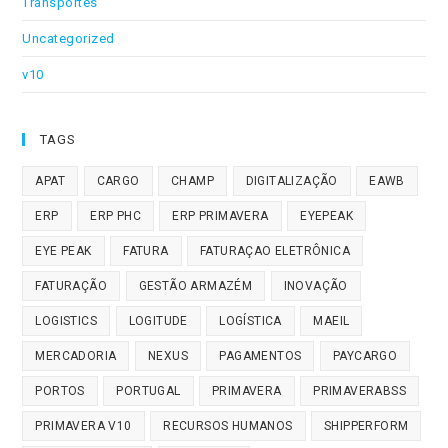
Transportes
Uncategorized
v10
TAGS
APAT
CARGO
CHAMP
DIGITALIZAÇÃO
EAWB
ERP
ERP PHC
ERP PRIMAVERA
EYEPEAK
EYE PEAK
FATURA
FATURAÇAO ELETRÔNICA
FATURAÇÃO
GESTÃO ARMAZÉM
INOVAÇÃO
LOGISTICS
LOGITUDE
LOGÍSTICA
MAEIL
MERCADORIA
NEXUS
PAGAMENTOS
PAYCARGO
PORTOS
PORTUGAL
PRIMAVERA
PRIMAVERABSS
PRIMAVERA V10
RECURSOS HUMANOS
SHIPPERFORM