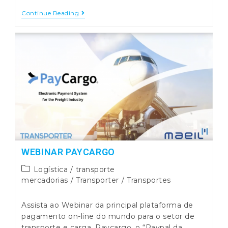
MAEIL
Continue Reading
No
Seminário
T&N
2018
–
Transporte
Aéreo
WEBINAR PAYCARGO
Post
Logística
/
transporte
category:
mercadorias
/
Transporter
/
Transportes
Assista ao Webinar da principal plataforma de
pagamento on-line do mundo para o setor de
transporte e carga. Paycargo, o “Paypal da