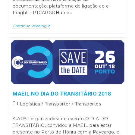
documentação, plataforma de ligação ao e-
freight – PTCARGOHub e…
PAYCARGO
Continue Reading
Em
Lisboa
E
Porto
MAEIL NO DIA DO TRANSITÁRIO 2018
Post
Logística
/
Transporter
/
Transportes
category:
A APAT organizadora do evento O DIA DO
TRANSITÁRIO, convidou a MAEIL para estar
presente no Porto de Honra com a Paycargo, e