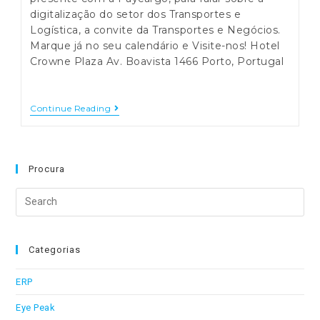
digitalização do setor dos Transportes e
Logística, a convite da Transportes e Negócios.
Marque já no seu calendário e Visite-nos! Hotel
Crowne Plaza Av. Boavista 1466 Porto, Portugal
MAEIL
Continue Reading
No
Seminário
T&N
–
Transporte
Procura
Aéreo
Search
this
website
Categorias
ERP
Eye Peak