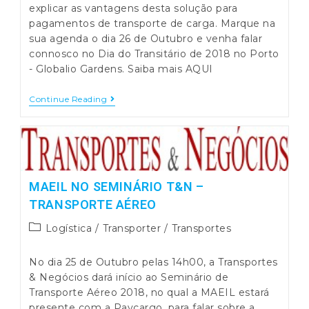
explicar as vantagens desta solução para
pagamentos de transporte de carga. Marque na
sua agenda o dia 26 de Outubro e venha falar
connosco no Dia do Transitário de 2018 no Porto
- Globalio Gardens. Saiba mais AQUI
MAEIL
Continue Reading
No
DIA
DO
TRANSITÁRIO
2018
MAEIL NO SEMINÁRIO T&N –
TRANSPORTE AÉREO
Post
Logística
/
Transporter
/
Transportes
category:
No dia 25 de Outubro pelas 14h00, a Transportes
& Negócios dará início ao Seminário de
Transporte Aéreo 2018, no qual a MAEIL estará
presente com a Paycargo, para falar sobre a