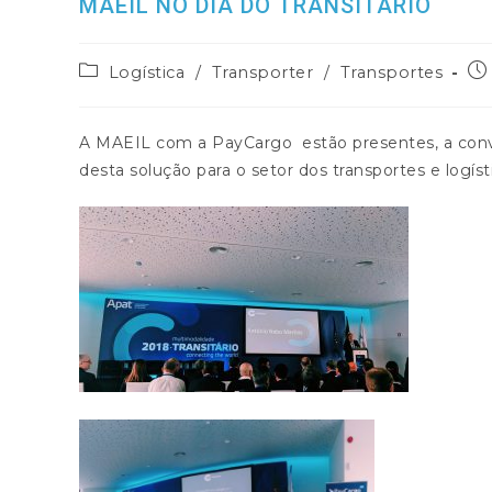
MAEIL NO DIA DO TRANSITÁRIO
Post
Po
Logística
/
Transporter
/
Transportes
category:
pub
A MAEIL com a PayCargo estão presentes, a convit
desta solução para o setor dos transportes e logíst