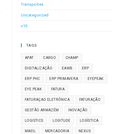
Transportes
Uncategorized
v10
TAGS
APAT
CARGO
CHAMP
DIGITALIZAÇÃO
EAWB
ERP
ERP PHC
ERP PRIMAVERA
EYEPEAK
EYE PEAK
FATURA
FATURAÇAO ELETRÔNICA
FATURAÇÃO
GESTÃO ARMAZÉM
INOVAÇÃO
LOGISTICS
LOGITUDE
LOGÍSTICA
MAEIL
MERCADORIA
NEXUS