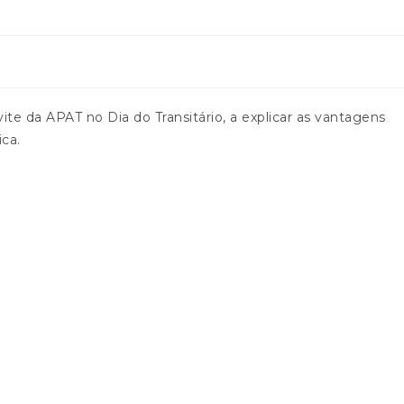
st
lished:
e da APAT no Dia do Transitário, a explicar as vantagens
ica.