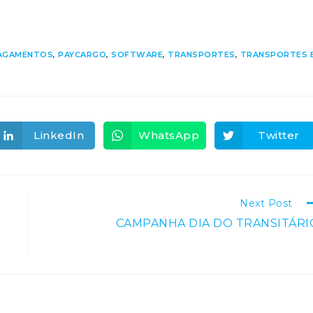
AGAMENTOS
,
PAYCARGO
,
SOFTWARE
,
TRANSPORTES
,
TRANSPORTES 
LinkedIn
WhatsApp
Twitter
Opens
Opens
Opens
in
in
in
a
a
a
new
new
new
window
window
window
Next Post
CAMPANHA DIA DO TRANSITÁRI