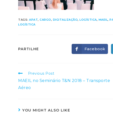
TAGS:
APAT
,
CARGO
,
DIGITALIZAÇÃO
,
LOGÍSTICA
,
MAEIL
,
P
LOGÍSTICA
SHARE
Facebook
PARTILHE
Opens
in
a
THIS
new
window
CONTENT
Read
Previous Post
more
MAEIL no Seminário T&N 2018 – Transporte
articles
Aéreo
YOU MIGHT ALSO LIKE