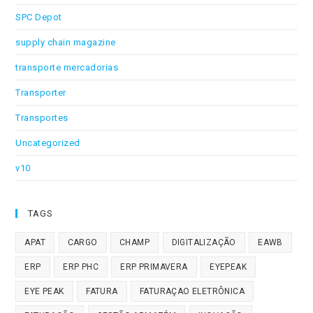
SPC Depot
supply chain magazine
transporte mercadorias
Transporter
Transportes
Uncategorized
v10
TAGS
APAT
CARGO
CHAMP
DIGITALIZAÇÃO
EAWB
ERP
ERP PHC
ERP PRIMAVERA
EYEPEAK
EYE PEAK
FATURA
FATURAÇAO ELETRÔNICA