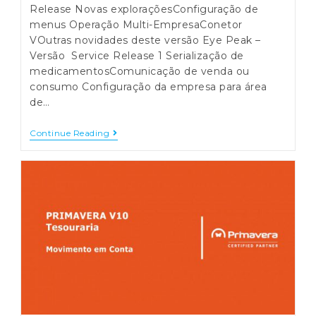
Release Novas exploraçõesConfiguração de
menus Operação Multi-EmpresaConetor
VOutras novidades deste versão Eye Peak –
Versão Service Release 1 Serialização de
medicamentosComunicação de venda ou
consumo Configuração da empresa para área
de…
PRIMAVERA
Continue Reading
WMS
EYE
PEAK
–
NOVIDADES
DA
VERSÃO
10