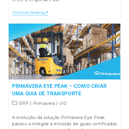
Primavera
Continue Reading
V10
–
Extrato
De
Conta
De
Clientes
E
Fornecedores
PRIMAVERA EYE PEAK – COMO CRIAR
UMA GUIA DE TRANSPORTE
Post
ERP
/
Primavera
/
v10
category:
A evolução da solução Primavera Eye Peak
passou a integrar a emissão de guias certificadas