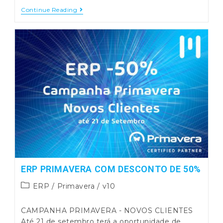
Primavera
Continue Reading
V10
–
Tesouraria
Movimento
Em
Conta
ERP PRIMAVERA COM DESCONTO DE 50%
Post
ERP
/
Primavera
/
v10
category:
CAMPANHA PRIMAVERA - NOVOS CLIENTES
Até 21 de setembro terá a oportunidade de