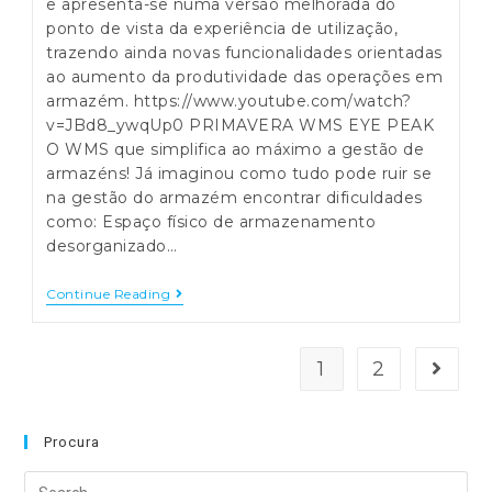
e apresenta-se numa versão melhorada do
ponto de vista da experiência de utilização,
trazendo ainda novas funcionalidades orientadas
ao aumento da produtividade das operações em
armazém. https://www.youtube.com/watch?
v=JBd8_ywqUp0 PRIMAVERA WMS EYE PEAK
O WMS que simplifica ao máximo a gestão de
armazéns! Já imaginou como tudo pode ruir se
na gestão do armazém encontrar dificuldades
como: Espaço físico de armazenamento
desorganizado…
PRIMAVERA
Continue Reading
EYE
PEAK
–
Como
1
2
Go to 
Criar
Uma
Guia
De
Procura
Transporte
Search