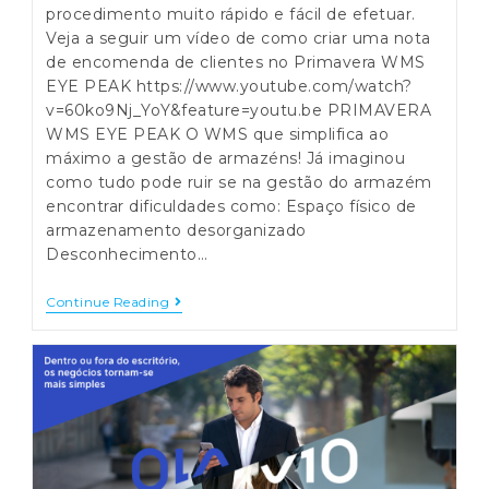
procedimento muito rápido e fácil de efetuar.
Veja a seguir um vídeo de como criar uma nota
de encomenda de clientes no Primavera WMS
EYE PEAK https://www.youtube.com/watch?
v=60ko9Nj_YoY&feature=youtu.be PRIMAVERA
WMS EYE PEAK O WMS que simplifica ao
máximo a gestão de armazéns! Já imaginou
como tudo pode ruir se na gestão do armazém
encontrar dificuldades como: Espaço físico de
armazenamento desorganizado
Desconhecimento…
PRIMAVERA
Continue Reading
WMS
EYE
PEAK
–
Como
Criar
Uma
Nota
De
Encomenda