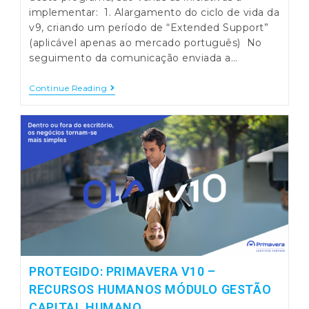
implementar: 1. Alargamento do ciclo de vida da
v9, criando um período de “Extended Support”
(aplicável apenas ao mercado português) No
seguimento da comunicação enviada a…
Novo
Continue Reading
Programa
PRIMAVERA
V10
–
Next
Step
PROTEGIDO: PRIMAVERA V10 –
RECURSOS HUMANOS MÓDULO GESTÃO
CAPITAL HUMANO