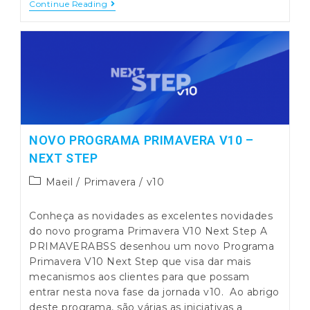
Ações
Continue Reading
De
Divulgação
Sobre
Nova
PRIMAVERA
SR
V10.10
NOVO PROGRAMA PRIMAVERA V10 –
NEXT STEP
Post
Maeil
/
Primavera
/
v10
category:
Conheça as novidades as excelentes novidades
do novo programa Primavera V10 Next Step A
PRIMAVERABSS desenhou um novo Programa
Primavera V10 Next Step que visa dar mais
mecanismos aos clientes para que possam
entrar nesta nova fase da jornada v10. Ao abrigo
deste programa, são várias as iniciativas a