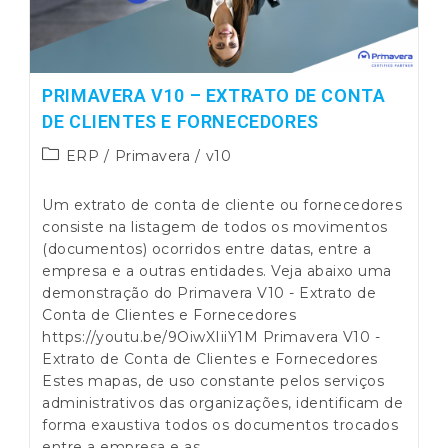
De
Clientes
PRIMAVERA V10 – EXTRATO DE CONTA
DE CLIENTES E FORNECEDORES
Post
ERP
/
Primavera
/
v10
category:
Um extrato de conta de cliente ou fornecedores
consiste na listagem de todos os movimentos
(documentos) ocorridos entre datas, entre a
empresa e a outras entidades. Veja abaixo uma
demonstração do Primavera V10 - Extrato de
Conta de Clientes e Fornecedores
https://youtu.be/9OiwXIiiY1M Primavera V10 -
Extrato de Conta de Clientes e Fornecedores
Estes mapas, de uso constante pelos serviços
administrativos das organizações, identificam de
forma exaustiva todos os documentos trocados
entre a empresa e as…