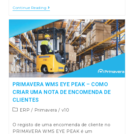
Primavera
Continue Reading
V10
–
Recursos
Humanos
Marcação
De
Férias
PRIMAVERA WMS EYE PEAK – COMO
CRIAR UMA NOTA DE ENCOMENDA DE
CLIENTES
Post
ERP
/
Primavera
/
v10
category:
O registo de uma encomenda de cliente no
PRIMAVERA WMS EYE PEAK é um