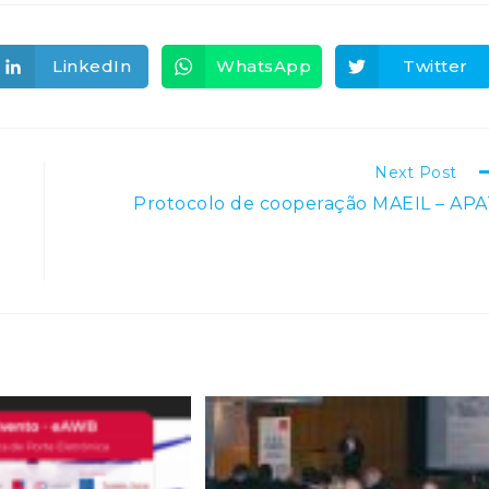
LinkedIn
WhatsApp
Twitter
Opens
Opens
Opens
in
in
in
a
a
a
new
new
new
window
window
window
Next Post
Protocolo de cooperação MAEIL – APA