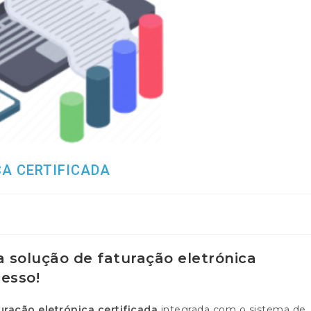
A CERTIFICADA
shed:
 solução de faturação eletrónica
cesso!
uração eletrónica certificada
integrada com o sistema de