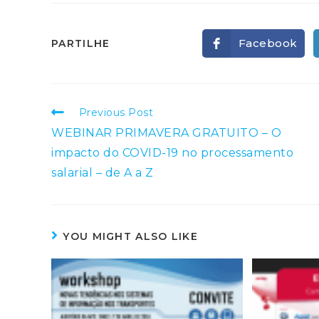
SHARE
Facebook
PARTILHE
Opens
in
a
THIS
new
window
CONTENT
Read
Previous Post
more
WEBINAR PRIMAVERA GRATUITO – O
articles
impacto do COVID-19 no processamento
salarial – de A a Z
YOU MIGHT ALSO LIKE