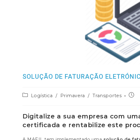
SOLUÇÃO DE FATURAÇÃO ELETRÓNIC
Post
Post
Logística
/
Primavera
/
Transportes
category:
publi
Digitalize a sua empresa com uma
certificada e rentabilize este pro
A MAEIL tem implementado uma
solução de fat