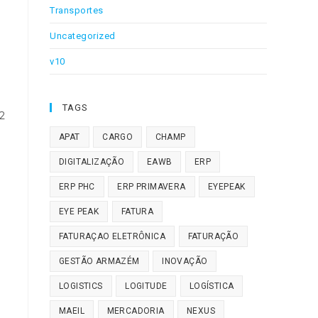
Transportes
Uncategorized
v10
TAGS
2
APAT
CARGO
CHAMP
DIGITALIZAÇÃO
EAWB
ERP
ERP PHC
ERP PRIMAVERA
EYEPEAK
EYE PEAK
FATURA
FATURAÇAO ELETRÔNICA
FATURAÇÃO
GESTÃO ARMAZÉM
INOVAÇÃO
LOGISTICS
LOGITUDE
LOGÍSTICA
MAEIL
MERCADORIA
NEXUS