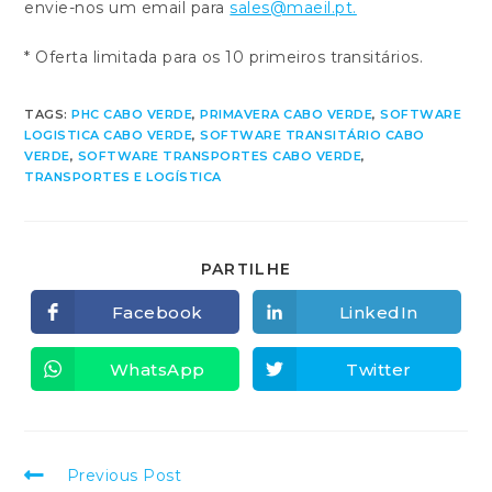
envie-nos um email para
sales@maeil.pt.
* Oferta limitada para os 10 primeiros transitários.
TAGS:
PHC CABO VERDE
,
PRIMAVERA CABO VERDE
,
SOFTWARE
LOGISTICA CABO VERDE
,
SOFTWARE TRANSITÁRIO CABO
VERDE
,
SOFTWARE TRANSPORTES CABO VERDE
,
TRANSPORTES E LOGÍSTICA
SHARE
PARTILHE
THIS
CONTENT
Facebook
LinkedIn
Opens
Opens
in
in
a
a
new
new
WhatsApp
Twitter
Opens
Opens
window
window
in
in
a
a
new
new
window
window
Read
Previous Post