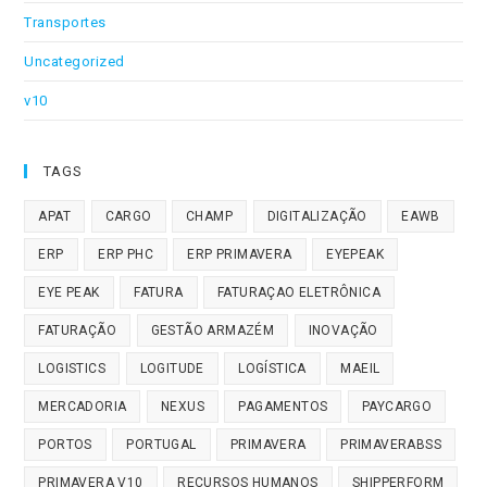
Transportes
Uncategorized
v10
TAGS
APAT
CARGO
CHAMP
DIGITALIZAÇÃO
EAWB
ERP
ERP PHC
ERP PRIMAVERA
EYEPEAK
EYE PEAK
FATURA
FATURAÇAO ELETRÔNICA
FATURAÇÃO
GESTÃO ARMAZÉM
INOVAÇÃO
LOGISTICS
LOGITUDE
LOGÍSTICA
MAEIL
MERCADORIA
NEXUS
PAGAMENTOS
PAYCARGO
PORTOS
PORTUGAL
PRIMAVERA
PRIMAVERABSS
PRIMAVERA V10
RECURSOS HUMANOS
SHIPPERFORM