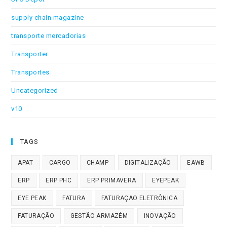
supply chain magazine
transporte mercadorias
Transporter
Transportes
Uncategorized
v10
TAGS
APAT
CARGO
CHAMP
DIGITALIZAÇÃO
EAWB
ERP
ERP PHC
ERP PRIMAVERA
EYEPEAK
EYE PEAK
FATURA
FATURAÇAO ELETRÔNICA
FATURAÇÃO
GESTÃO ARMAZÉM
INOVAÇÃO