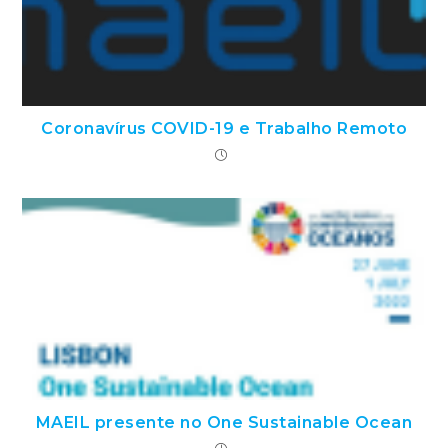
Coronavírus COVID-19 e Trabalho Remoto
MAEIL presente no One Sustainable Ocean