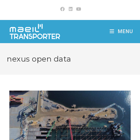
Skip
to
content
MENU
nexus open data