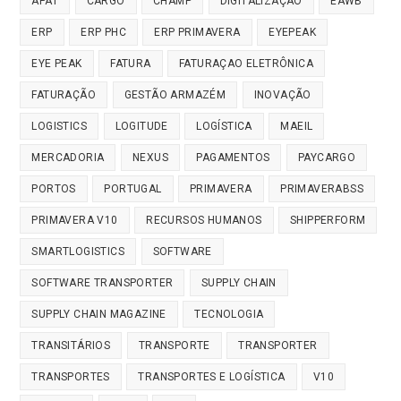
APAT
CARGO
CHAMP
DIGITALIZAÇÃO
EAWB
ERP
ERP PHC
ERP PRIMAVERA
EYEPEAK
EYE PEAK
FATURA
FATURAÇAO ELETRÔNICA
FATURAÇÃO
GESTÃO ARMAZÉM
INOVAÇÃO
LOGISTICS
LOGITUDE
LOGÍSTICA
MAEIL
MERCADORIA
NEXUS
PAGAMENTOS
PAYCARGO
PORTOS
PORTUGAL
PRIMAVERA
PRIMAVERABSS
PRIMAVERA V10
RECURSOS HUMANOS
SHIPPERFORM
SMARTLOGISTICS
SOFTWARE
SOFTWARE TRANSPORTER
SUPPLY CHAIN
SUPPLY CHAIN MAGAZINE
TECNOLOGIA
TRANSITÁRIOS
TRANSPORTE
TRANSPORTER
TRANSPORTES
TRANSPORTES E LOGÍSTICA
V10