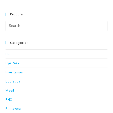
Porto
Líder
Do
Consórcio
Procura
Da
Agenda
Search
NEXUS
this
website
Categorias
ERP
Eye Peak
Inventários
Logística
Maeil
PHC
Primavera