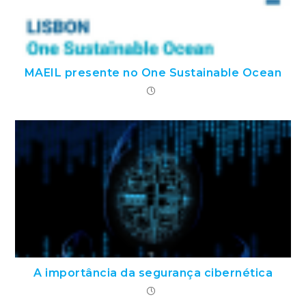
MAEIL presente no One Sustainable Ocean
A importância da segurança cibernética