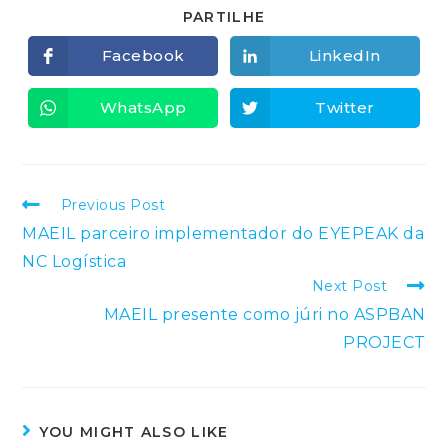
SHARE
PARTILHE
THIS
CONTENT
Facebook
LinkedIn
Opens
Opens
in
in
a
a
new
new
WhatsApp
Twitter
Opens
Opens
window
window
in
in
a
a
new
new
window
window
Read
Previous Post
more
MAEIL parceiro implementador do EYEPEAK da
articles
NC Logística
Next Post
MAEIL presente como júri no ASPBAN
PROJECT
YOU MIGHT ALSO LIKE