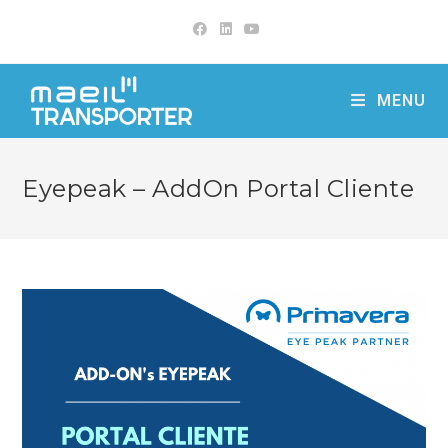
Skip
to
content
MENU
Eyepeak – AddOn Portal Cliente