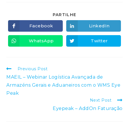
SHARE
PARTILHE
THIS
CONTENT
Facebook
LinkedIn
Opens
Opens
in
in
a
a
new
new
WhatsApp
Twitter
Opens
Opens
window
window
in
in
a
a
new
new
window
window
Read
Previous Post
more
MAEIL – Webinar Logística Avançada de
articles
Armazéns Gerais e Aduaneiros com o WMS Eye
Peak
Next Post
Eyepeak – AddOn Faturação